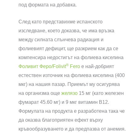
под формата на добавка.
След като представихме испанското
изследване, което доказва, че има връзка
между силната слънчева радиация и
фолиевият дефицит, ще разкрием как да се
компенсира недостигът на фолиева киселина
®
Фоливит Феро/Folivit
Fero
е най-добрият
естествен източник на фолиева киселина (400
мкг) на нашия пазар. Приемът му осигурява
на организма още
желязо
15 мг (като железен
фумарат 45.60 мг) и 9 мкг витамин В12.
Формулата на продукта е разработена така че
да оказва благоприятен ефект върху
кръвообразуването и да предпазва от анемия.