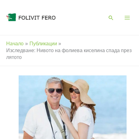
Skip
to
content
Начало
Публикации
Изследване: Нивото на фолиева киселина спада през
лятото