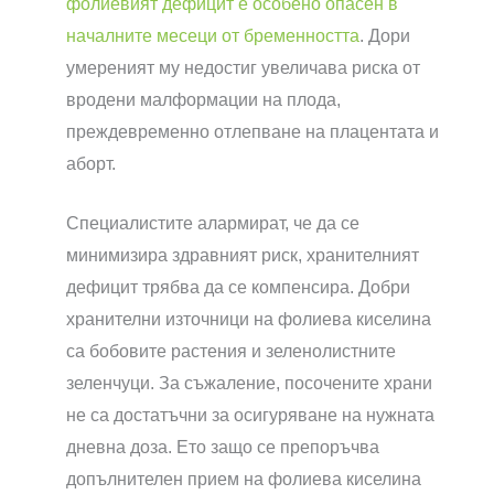
фолиевият дефицит е особено опасен в
началните месеци от бременността
. Дори
умереният му недостиг увеличава риска от
вродени малформации на плода,
преждевременно отлепване на плацентата и
аборт.
Специалистите алармират, че да се
минимизира здравният риск, хранителният
дефицит трябва да се компенсира. Добри
хранителни източници на фолиева киселина
са бобовите растения и зеленолистните
зеленчуци. За съжаление, посочените храни
не са достатъчни за осигуряване на нужната
дневна доза. Ето защо се препоръчва
допълнителен прием на фолиева киселина