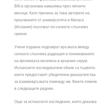
B9) в организма намалява през летните
месеци. Като причина за това авторите на
проучването от университета в Малага
(Испания) посочват по-силното слънчево
греене.
Учени отдавна подозират връзката между
силната слънчева радиация и понижаването
на фолиевата киселина в кръвния серум.
Испанските изследователи обаче са първите,
които предоставят убедителни доказателства
за взаимовръзката помежду им. Вижте повече
в следващите редове.
Още за испанското изследване, което доказва