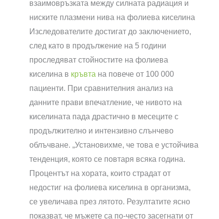
взаимовръзката между силната радиация и
ниските плазмени нива на фолиева киселина
Изследователите достигат до заключението,
след като в продължение на 5 години
проследяват стойностите на фолиева
киселина в
кръвта
на повече от 100 000
пациенти. При сравнителния анализ на
данните прави впечатление, че нивото на
киселината пада драстично в месеците с
продължително и интензивно слънчево
облъчване. „Установихме, че това е устойчива
тенденция, която се повтаря всяка година.
Процентът на хората, които страдат от
недостиг на фолиева киселина в организма,
се увеличава през лятото. Резултатите ясно
показват, че мъжете са по-често засегнати от