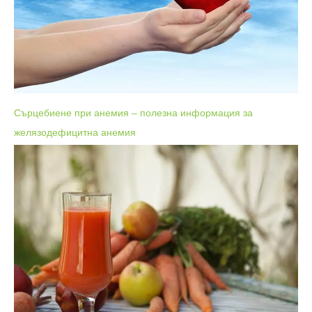
Сърцебиене при анемия – полезна информация за
желязодефицитна анемия