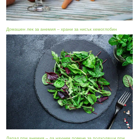
Домашен лек за анемия – храни за нисък хемоглобин
Лапад при анемия – да научим повече за подходящи при