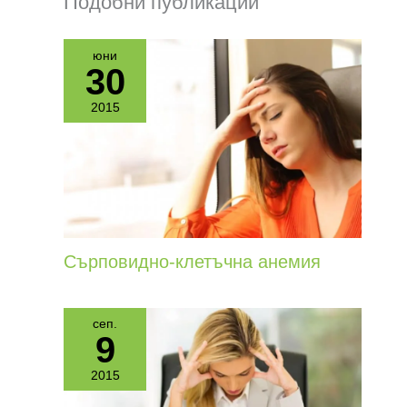
Подобни публикации
юни
30
2015
Сърповидно-клетъчна анемия
сеп.
9
2015