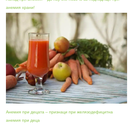
анемия храни!
Анемия при децата – признаци при желязодефицитна
анемия при деца