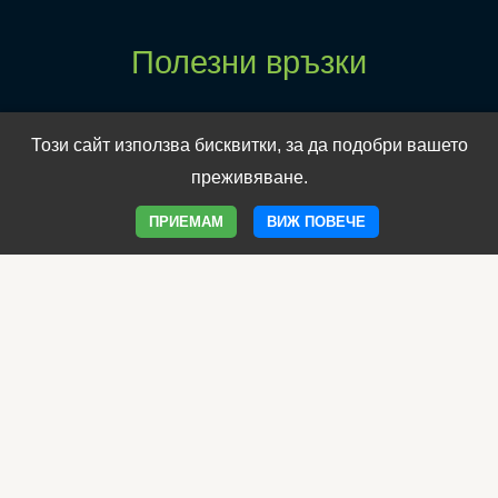
Полезни връзки
Електронен магазин
Този сайт използва бисквитки, за да подобри вашето
Клиника Борола
преживяване.
Уеб сайт на Борола
ПРИЕМАМ
ВИЖ ПОВЕЧЕ
Програма Имунитет
Фамилия Имунобор
Овладей менопаузата
Продукти за отслабване