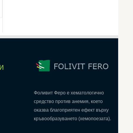
и
Фоливит Феро е хематологично
средство против анемия, което
оказва благоприятен ефект върху
кръвообразуването (хемопоезата).