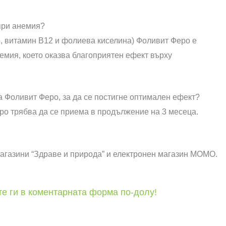
при анемия?
о, витамин В12 и фолиева киселина) Фоливит Феро е
емия, което оказва благоприятен ефект върху
а Фоливит Феро, за да се постигне оптимален ефект?
ро трябва да се приема в продължение на 3 месеца.
магазини “Здраве и природа” и електронен магазин МОМО.
е ги в коментарната форма по-долу!