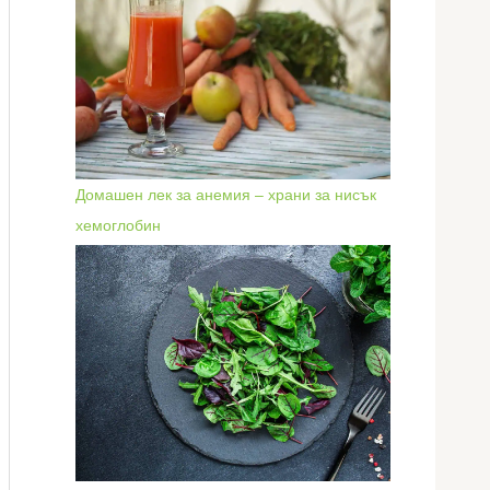
Домашен лек за анемия – храни за нисък
хемоглобин