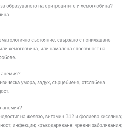
 за образуването на еритроцитите и хемоглобина?
лина.
хематологично състояние, свързано с понижаване
/или хемоглобина, или намалена способност на
робове.
и анемия?
изическа умора, задух, сърцебиене, отслабена
ост.
на анемия?
недостиг на желязо, витамин В12 и фолиева киселина;
ост; инфекции; кръводаряване; чревни заболявания;