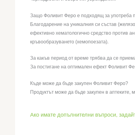
Защо Фоливит Феро е подходящ за употреба 
Благодарение на уникалния си състав (желяз
ефективно хематологично средство против ан
кръвообразуването (хемопоезата).
За какъв период от време трябва да се прием
За постигане на оптимален ефект Фоливит Фе
Къде може да бъде закупен Фоливит Феро?
Продуктът може да бъде закупен в аптеките, 
Ако имате допълнителни въпроси, задайт