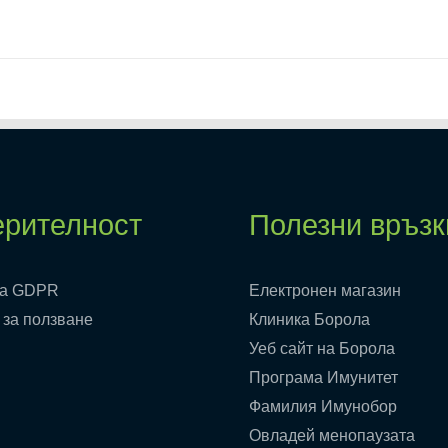
рителност
Полезни връзк
ка GDPR
Електронен магазин
 за ползване
Клиника Борола
Уеб сайт на Борола
Програма Имунитет
Фамилия Имунобор
Овладей менопаузата