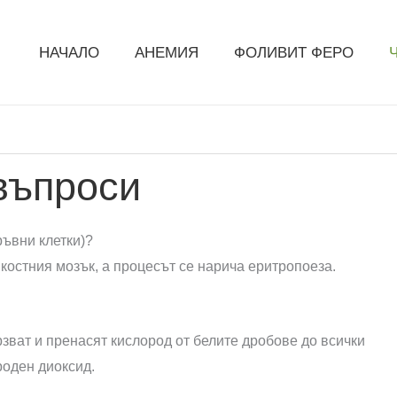
НАЧАЛО
АНЕМИЯ
ФОЛИВИТ ФЕРО
въпроси
ръвни клетки)?
костния мозък, а процесът се нарича еритропоеза.
зват и пренасят кислород от белите дробове до всички
роден диоксид.