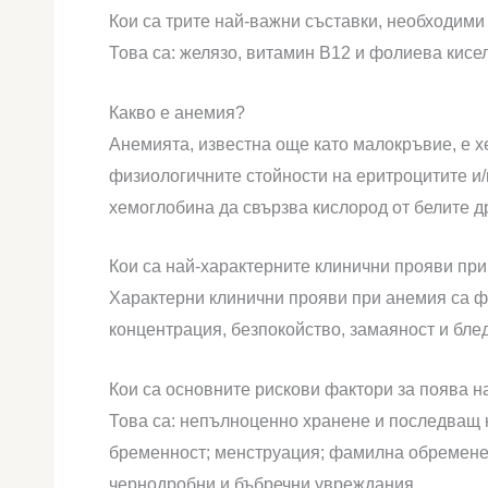
Кои са трите най-важни съставки, необходими
Това са: желязо, витамин В12 и фолиева кисе
Какво е анемия?
Анемията, известна още като малокръвие, е 
физиологичните стойности на еритроцитите и
хемоглобина да свързва кислород от белите д
Кои са най-характерните клинични прояви пр
Характерни клинични прояви при анемия са ф
концентрация, безпокойство, замаяност и блед
Кои са основните рискови фактори за поява 
Това са: непълноценно хранене и последващ 
бременност; менструация; фамилна обременен
чернодробни и бъбречни увреждания.