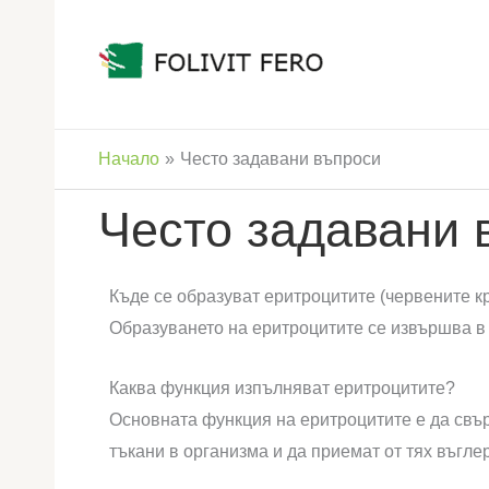
Skip
to
content
Начало
Често задавани въпроси
Често задавани 
Къде се образуват еритроцитите (червените к
Образуването на еритроцитите се извършва в 
Каква функция изпълняват еритроцитите?
Основната функция на еритроцитите е да свър
тъкани в организма и да приемат от тях въгле