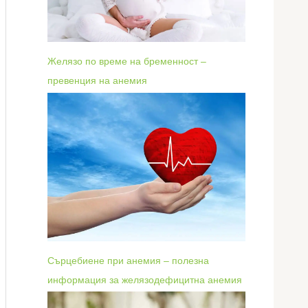
Желязо по време на бременност –
превенция на анемия
Сърцебиене при анемия – полезна
информация за желязодефицитна анемия