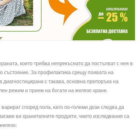
раната, които трябва непрекъснато да постъпват с нея в
о състояние. За профилактика срещу появата на
 диагностицирани с такава, основна препоръка на
лен режим и прием на богати на желязо храни.
варират според пола, като по-големи дози следва да
агаме ви хранителните продукти, чиито изследвания са
желязо: