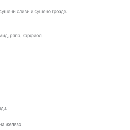
 сушени сливи и сушено грозде.
мид, ряпа, карфиол.
иди.
на желязо