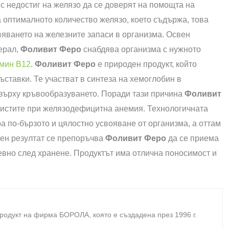
с недостиг на желязо да се доверят на помощта на
а оптималното количество желязо, което съдържа, това
вяването на железните запаси в организма. Освен
ерал,
Фоливит Феро
снабдява организма с нужното
мин B12
.
Фоливит Феро
е природен продукт, който
ставки. Те участват в синтеза на хемоглобин в
 върху кръвообразуването. Поради тази причина
Фоливит
листите при желязодефицитна анемия. Технологичната
а по-бързото и цялостно усвояване от организма, а оттам
лен резултат се препоръчва
Фоливит Феро
да се приема
евно след хранене. Продуктът има отлична поносимост и
родукт на фирма
БОРОЛА
, която е създадена през 1996 г.