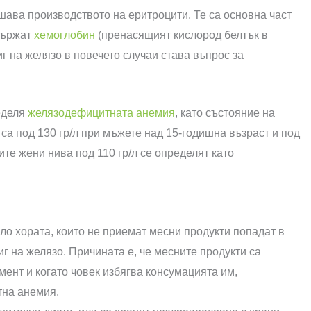
шава производството на еритроцити. Те са основна част
държат
хемоглобин
(пренасящият кислород белтък в
иг на желязо в повечето случаи става въпрос за
еделя
желязодефицитната анемия
, като състояние на
са под 130 гр/л при мъжете над 15-годишна възраст и под
ите жени нива под 110 гр/л се определят като
яло хората, които не приемат месни продукти попадат в
иг на желязо. Причината е, че месните продукти са
мент и когато човек избягва консумацията им,
тна анемия.