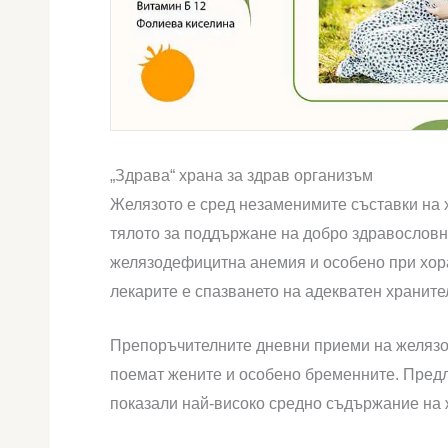
„Здрава“ храна за здрав организъм
Желязото е сред незаменимите съставки на х
тялото за поддържане на добро здравословн
желязодефицитна анемия и особено при хора
лекарите е спазването на адекватен храните
Препоръчителните дневни приеми на желязо 
поемат жените и особено бременните. Предл
показали най-високо средно съдържание на 