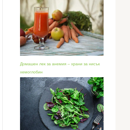
Домашен лек за анемия – храни за нисък
хемоглобин