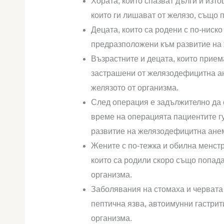
Хората, които спазват дълги и изт
които ги лишават от желязо, също п
Децата, които са родени с по-ниск
предразположени към развитие на
Възрастните и децата, които прием
застрашени от желязодефицитна а
желязото от организма.
След операция е задължително да с
време на операцията пациентите гу
развитие на желязодефицитна ане
Жените с по-тежка и обилна менстру
които са родили скоро също попадат
организма.
Заболявания на стомаха и червата 
пептична язва, автоимунни гастрит
организма.