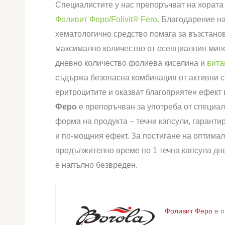
Специалистите у нас препоръчват на хората 
Фоливит Феро/Folivit® Fero
. Благодарение н
хематологично средство помага за възстано
максимално количество от есенциалния мин
дневно количество фолиева киселина и
вита
съдържа безопасна комбинация от активни съ
еритроцитите и оказват благоприятен ефект
Феро
е препоръчван за употреба от специа
форма на продукта – течни капсули, гарантир
и по-мощния ефект. За постигане на оптима
продължително време по 1 течна капсула дн
е напълно безвреден.
Фоливит Феро
е п