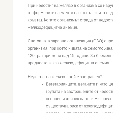
При недостиг на желязо в организма се нару
от формените елементи на кръвта, които съ
кръвта). Когато организмът страда от недост
желязодефицитна анемия.
Световната здравна организация (СЗО) опр
организма, при което нивата на хемоглобина 
120 гр/л при жени над 15 години. За бременн
предпоставка за желязодефицитна анемия.
Недостиг на желязо – кой е застрашен?
Вегетарианците, веганите и като ц
групата на застрашените от недост
основен източник на този микроеле
съществува риск от желязодефици