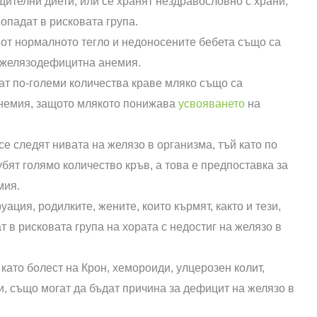
ощителни диети, или се хранят нездравословно с храни,
опадат в рисковата група.
о от нормалното тегло и недоносените бебета също са
 желязодефицитна анемия.
ат по-големи количества краве мляко също са
немия, защото млякото понижава
усвояването
на
е следят нивата на желязо в организма, тъй като по
бят голямо количество кръв, а това е предпоставка за
мия.
ация, родилките, жените, които кърмят, както и тези,
 в рисковата група на хората с недостиг на желязо в
като болест на Крон, хемороиди, улцерозен колит,
и, също могат да бъдат причина за дефицит на желязо в