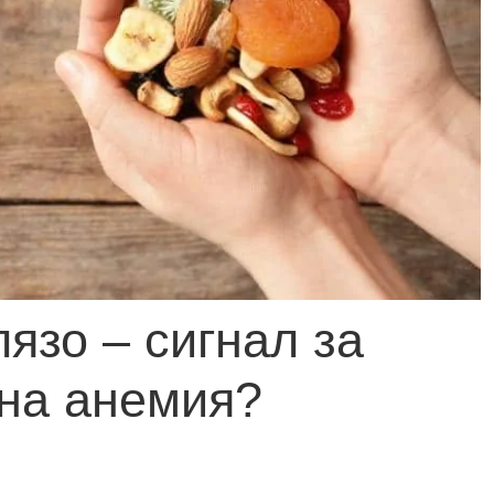
язо – сигнал за
на анемия?