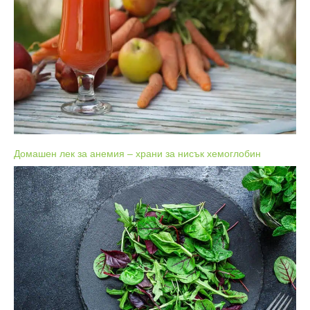
Домашен лек за анемия – храни за нисък хемоглобин