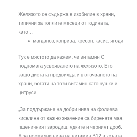
Желязото се съдържа в изобилие в храни,
типични за топлите месеци от годината,
като…
магданоз, коприва, кресон, касис, ягоди
Тук е мястото да кажем, че витамин С
подпомага усвояването на желязото. Ето
защо диетата предвижда и включването на
храни, богати на този витамин като чушки и
цитруси.
„За поддържане на добри нива на фолиева
киселина от важно значение са бирената мая,
пшеничният зародиш, ядките и черният дроб.
А за нормални нива на витамин B12 в кръвта