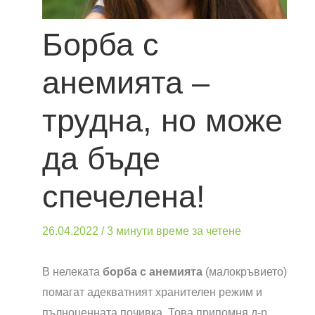
Борба с
анемията –
трудна, но може
да бъде
спечелена!
26.04.2022
/
3 минути време за четене
В нелеката
борба с анемията
(малокръвието)
помагат адекватният хранителен режим и
пълноценната почивка. Това припомня д-р