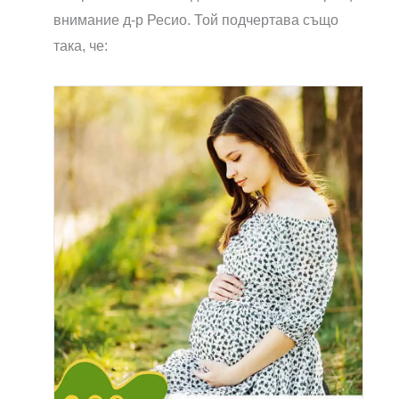
внимание д-р Ресио. Той подчертава също
така, че: