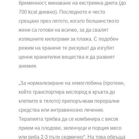
бременност, минаване на екстремна диета (до
700 kcal дневно). Последното е често
срещано през лятото, когато болшинството
жени са готови на всичко, за да свалят
излишните килограми за плажа. С подобен
режим на хранене те рискуват да изгубят
ценни хранителни вещества и да развият
анемия.
„За нормализиране на хемоглобина (протеин,
който транспортира кислород в кръвта до
клетките в тялото) препоръчвам перорални
средства или интравенозно лечение.
Терапията трябва да се комбинира с висок
прием на плодове, зеленчуци и порция месо
или риба 2-3 пъти седмично“. На това обръща