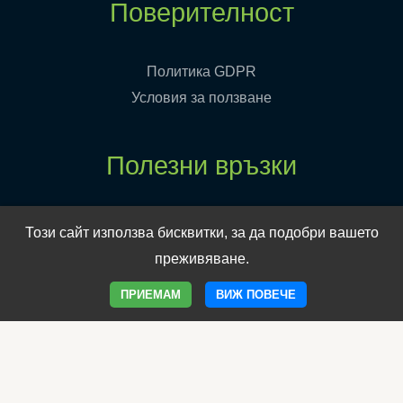
Поверителност
Политика GDPR
Условия за ползване
Полезни връзки
Електронен магазин
Този сайт използва бисквитки, за да подобри вашето
Клиника Борола
преживяване.
Уеб сайт на Борола
ПРИЕМАМ
ВИЖ ПОВЕЧЕ
Програма Имунитет
Фамилия Имунобор
Овладей менопаузата
Продукти за отслабване