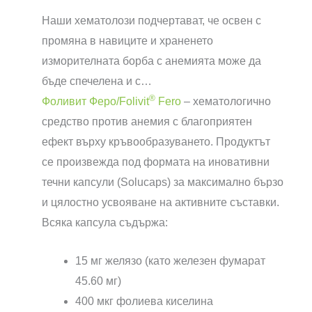
Наши хематолози подчертават, че освен с
промяна в навиците и храненето
изморителната борба с анемията може да
бъде спечелена и с…
®
Фоливит Феро/Folivit
Fero
– хематологично
средство против анемия с благоприятен
ефект върху кръвообразуването. Продуктът
се произвежда под формата на иновативни
течни капсули (Solucaps) за максимално бързо
и цялостно усвояване на активните съставки.
Всяка капсула съдържа:
15 мг желязо (като железен фумарат
45.60 мг)
400 мкг фолиева киселина