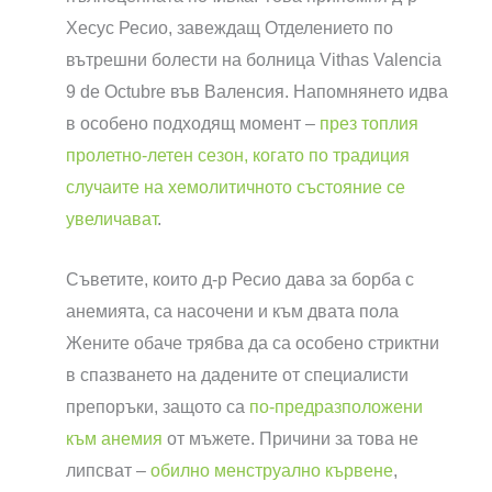
Хесус Ресио, завеждащ Отделението по
вътрешни болести на болница Vithas Valencia
9 de Octubre във Валенсия. Напомнянето идва
в особено подходящ момент –
през топлия
пролетно-летен сезон, когато по традиция
случаите на хемолитичното състояние се
увеличават
.
Съветите, които д-р Ресио дава за борба с
анемията, са насочени и към двата пола
Жените обаче трябва да са особено стриктни
в спазването на дадените от специалисти
препоръки, защото са
по-предразположени
към анемия
от мъжете. Причини за това не
липсват –
обилно менструално кървене
,