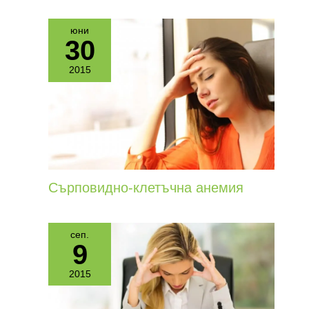
юни
30
2015
Сърповидно-клетъчна анемия
сеп.
9
2015