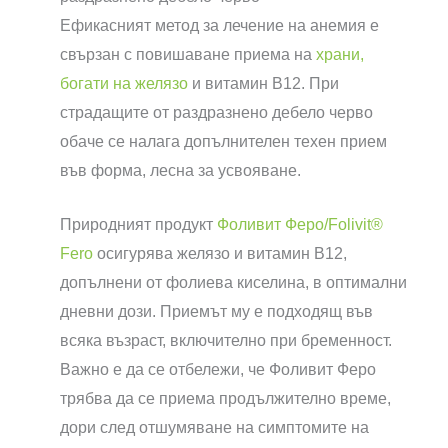
Ефикасният метод за лечение на анемия е
свързан с повишаване приема на
храни,
богати на желязо
и витамин B12. При
страдащите от раздразнено дебело черво
обаче се налага допълнителен техен прием
във форма, лесна за усвояване.
Природният продукт
Фоливит Феро/Folivit®
Fero
осигурява желязо и витамин B12,
допълнени от фолиева киселина, в оптимални
дневни дози. Приемът му е подходящ във
всяка възраст, включително при бременност.
Важно е да се отбележи, че Фоливит Феро
трябва да се приема продължително време,
дори след отшумяване на симптомите на