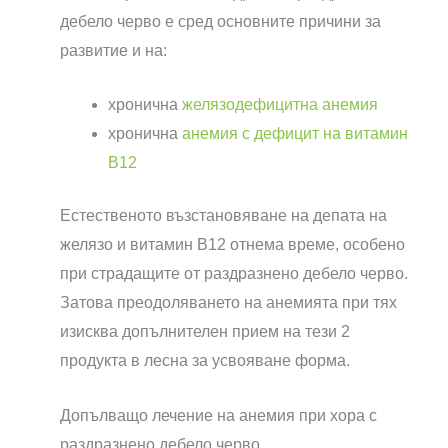
дебело черво е сред основните причини за
развитие и на:
хронична
желязодефицитна анемия
хронична
анемия с дефицит на витамин
B12
Естественото възстановяване на депата на
желязо и витамин B12 отнема време, особено
при страдащите от раздразнено дебело черво.
Затова преодоляването на анемията при тях
изисква допълнителен прием на тези 2
продукта в лесна за усвояване форма.
Допълващо лечение на анемия при хора с
раздразнено дебело черво