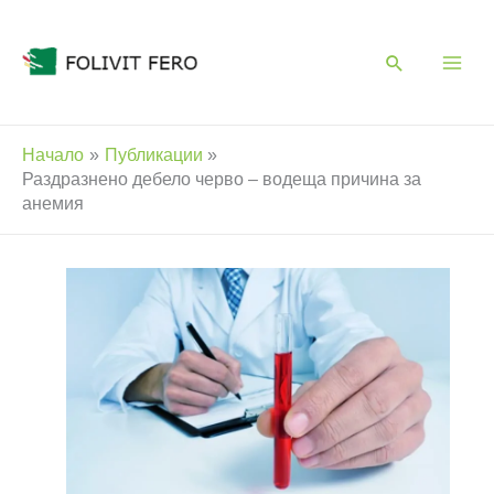
Skip
to
content
Начало
Публикации
Раздразнено дебело черво – водеща причина за
анемия