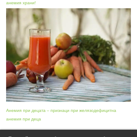
анемия храни!
Анемия при децата – признаци при желязодефицитна
анемия при деца