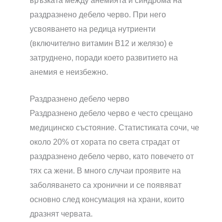
връзката между анемията и синдрома на
раздразнено дебело черво. При него
усвояването на редица нутриенти
(включително витамин B12 и желязо) е
затруднено, поради което развитието на
анемия е неизбежно.
Раздразнено дебело черво
Раздразнено дебело черво е често срещано
медицинско състояние. Статистиката сочи, че
около 20% от хората по света страдат от
раздразнено дебело черво, като повечето от
тях са жени. В много случаи проявите на
заболяването са хронични и се появяват
основно след консумация на храни, които
дразнят червата.