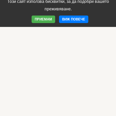
Този сайт използва бисквитки, за да подобри вашето
преживяване.
ПРИЕМАМ
ВИЖ ПОВЕЧЕ
За продукта
Фоливит Феро
Често задавани въпроси
Нашите магазини
Контакти
Вашето мнение е важно за нас
Поверителност
Политика GDPR
Условия за ползване