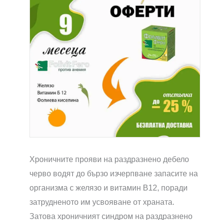
Хроничните прояви на раздразнено дебело
черво водят до бързо изчерпване запасите на
организма с желязо и витамин B12, поради
затрудненото им усвояване от храната.
Затова хроничният синдром на раздразнено