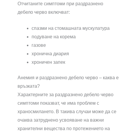
Отчитаните симптоми при раздразнено
дебело черво включват:
спазми на стомашната мускулатура
подуване на корема
газове
хронична диария
хроничен запек
Анемия и раздразнено дебело черво – каква е
връзката?
Характерните за раздразнено дебело черво
симптоми показват, че има проблем с
храносмилането. В такива случаи може да се
очаква затруднено усвояване на важни
хранителни вещества по протежението на