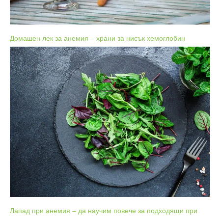
Домашен лек за анемия – храни за нисък хемоглобин
Лапад при анемия – да научим повече за подходящи при