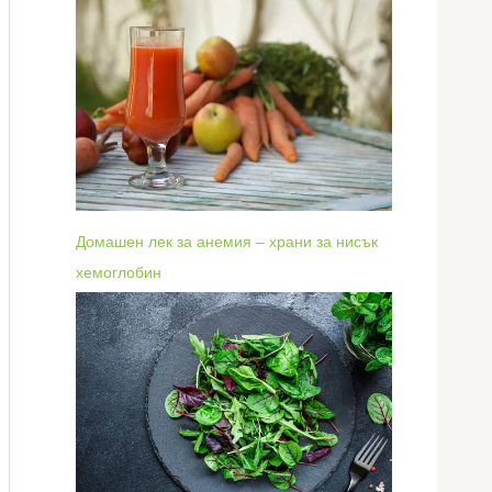
Домашен лек за анемия – храни за нисък
хемоглобин