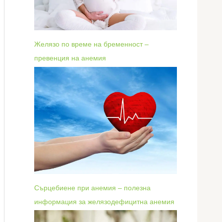
Желязо по време на бременност –
превенция на анемия
Сърцебиене при анемия – полезна
информация за желязодефицитна анемия