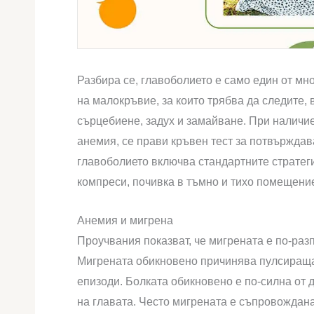
Разбира се, главоболието е само един от мн
на малокръвие, за които трябва да следите, 
сърцебиене, задух и замайване. При наличи
анемия, се прави кръвен тест за потвърждав
главоболието включва стандартните стратеги
компреси, почивка в тъмно и тихо помещени
Анемия и мигрена
Проучвания показват, че мигрената е по-ра
Мигрената обикновено причинява пулсираща 
епизоди. Болката обикновено е по-силна от 
на главата. Често мигрената е съпровождан