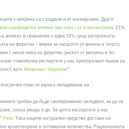
тниците с мигрена са страдали и от малокръвие. Друго
елязодефицитна анемия при хора със и без мигрена
. 21%
на желязо, в сравнение с едва 10% сред контролната
ата на феритин – мярка за запасите от желязо в тялото.
дини с ниски нива на феритин, рискът от мигрена е по-
нозни главоболия експертите у нас препоръчват прием на
®
сност, като
Мигренон / Migrenon
.
ългосрочен план се налага овладяване на
оянието трябва да бъде своевременно овладяно, за да се
лие, силна умора и др. За целта експертите у нас
®
Fero
. Това изцяло натурално средство доставя на
лно кръвотворене в оптимални количества. Рационалната