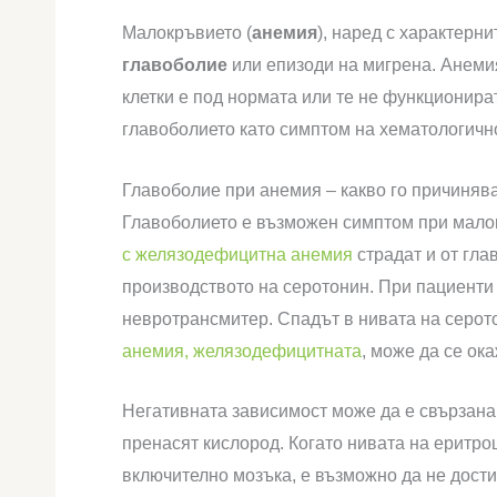
Малокръвието (
анемия
), наред с характерн
главоболие
или епизоди на мигрена. Анемия
клетки е под нормата или те не функционир
главоболието като симптом на хематологичн
Главоболие при анемия – какво го причиняв
Главоболието е възможен симптом при мало
с желязодефицитна анемия
страдат и от гла
производството на серотонин. При пациенти 
невротрансмитер. Спадът в нивата на серот
анемия, желязодефицитната
, може да се ок
Негативната зависимост може да е свързана и
пренасят кислород. Когато нивата на еритро
включително мозъка, е възможно да не дост