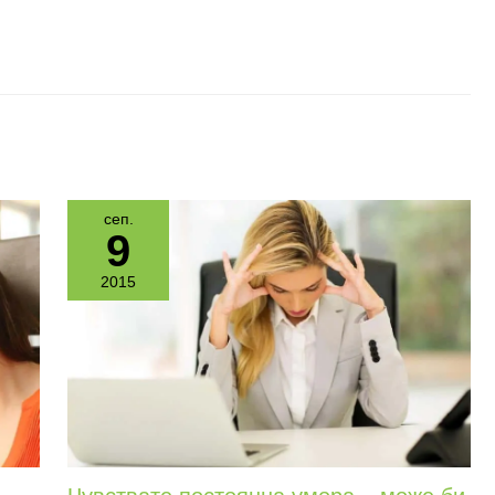
сеп.
9
2015