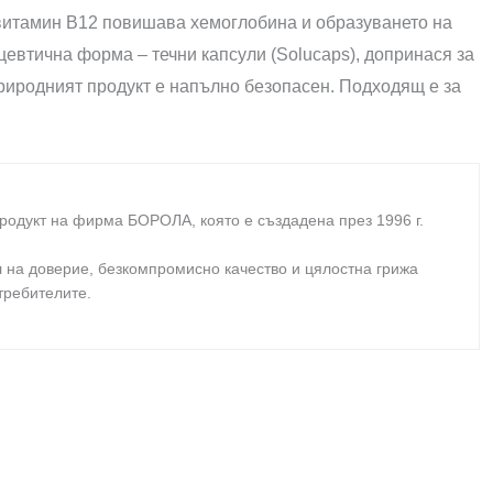
витамин В12 повишава хемоглобина и образуването на
евтична форма – течни капсули (Solucaps), допринася за
Природният продукт е напълно безопасен. Подходящ е за
родукт на фирма
БОРОЛА
, която е създадена през 1996 г.
на доверие, безкомпромисно качество и цялостна грижа
отребителите
.