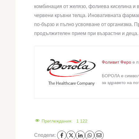
комбинация от желязо, фолиева киселина и 
червени кръвни телца. Иновативната фармац
по-бързо и пълно усвояване от организма. 
продължителен прием при възрастни и деца.
Фоливит Феро
е п
БОРОЛА е символ 
за здравето на п
Преглеждания:
1 122
Сподели: