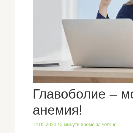
Главоболие – м
анемия!
14.05.2023
/
3 минути време за четене