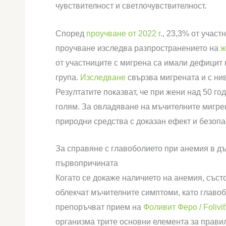
чувствителност и светлочувствителност.
Според
проучване от 2022 г
., 23,3% от учас
проучване изследва разпространението на
ж
от участниците с мигрена са имали дефицит 
група.
Изследване
свързва мигрената и с нив
Резултатите показват, че при жени над 50 го
голям. За овладяване на мъчителните мигре
природни средства с доказан ефект и безопа
За справяне с главоболието при анемия в д
първопричината
Когато се докаже наличието на анемия, съст
облекчат мъчителните симптоми, като главобо
препоръчват прием на
Фоливит Феро / Folivit
организма трите основни елемента за прави