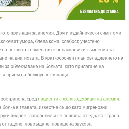
огото признаци за анемия. Други издайнически симптоми
включват умора, бледа кожа, слабост, учестено
е на някои от споменатите оплаквания и съмнения за
ане на диагнозата. В краткосрочен план овладяването на
и за облекчаване на болката, като прилагане на
е и прием на болкоуспокояващи.
зпространена сред
пациенти с желязодефицитна анемия
.
болка в главата, известна също като мигренозни
други видове главоболие и се появява от едната страна
а от гадене, повръщане, повишена звукова