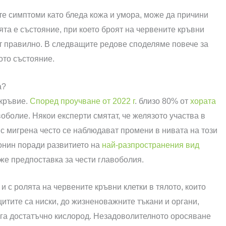
ите симптоми като бледа кожа и умора, може да причини
та е състояние, при което броят на червените кръвни
ат правилно. В следващите редове споделяме повече за
ото състояние.
а?
кръвие.
Според проучване от 2022 г
. близо 80% от
хората
воболие. Някои експерти смятат, че желязото участва в
с мигрена често се наблюдават промени в нивата на този
онин поради развитието на
най-разпространения вид
аже предпоставка за чести главоболия.
 с ролята на червените кръвни клетки в тялото, които
цитите са ниски, до жизненоважните тъкани и органи,
ига достатъчно кислород. Незадоволителното оросяване