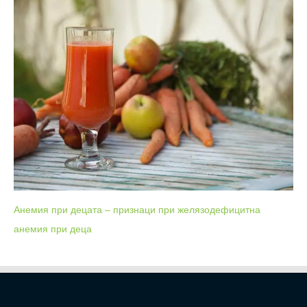
Анемия при децата – признаци при желязодефицитна
анемия при деца