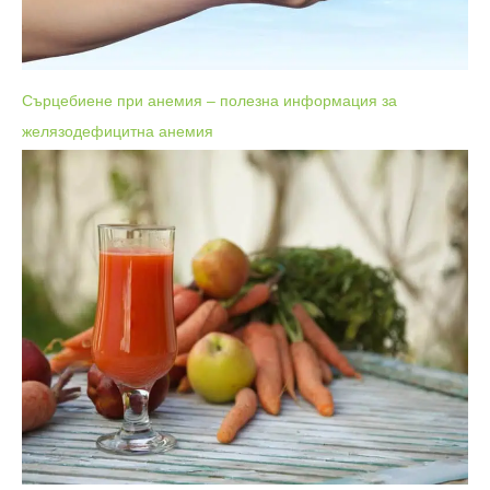
Сърцебиене при анемия – полезна информация за
желязодефицитна анемия