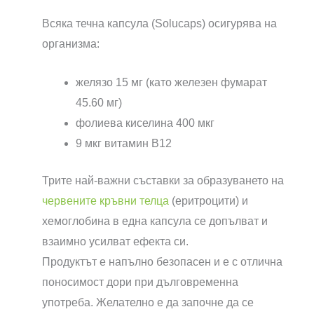
Всяка течна капсула (Solucaps) осигурява на
организма:
желязо 15 мг (като железен фумарат
45.60 мг)
фолиева киселина 400 мкг
9 мкг витамин В12
Трите най-важни съставки за образуването на
червените кръвни телца
(еритроцити) и
хемоглобина в една капсула се допълват и
взаимно усилват ефекта си.
Продуктът е напълно безопасен и е с отлична
поносимост дори при дълговременна
употреба. Желателно е да започне да се