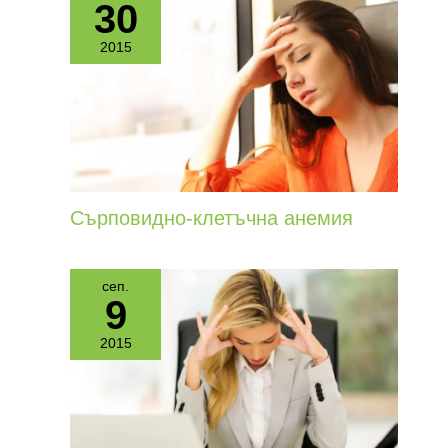
30
2015
Сърповидно-клетъчна анемия
сеп.
9
2015