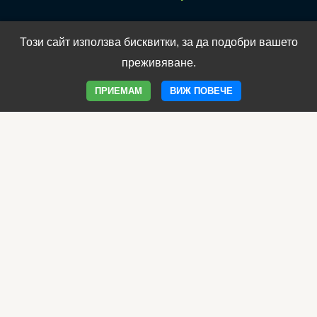
Електронен магазин
Този сайт използва бисквитки, за да подобри вашето
Клиника Борола
преживяване.
Уеб сайт на Борола
ПРИЕМАМ
ВИЖ ПОВЕЧЕ
Програма Имунитет
Фамилия Имунобор
Овладей менопаузата
Продукти за отслабване
Фоливит Феро е хематологично средство против