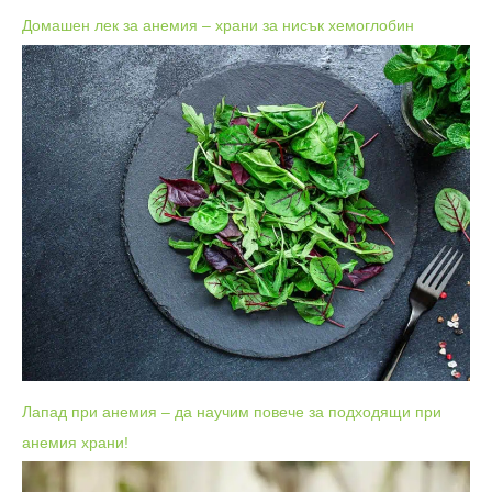
Домашен лек за анемия – храни за нисък хемоглобин
Лапад при анемия – да научим повече за подходящи при
анемия храни!