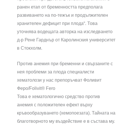
ранен етап от бременността предполага
развиването на по-тежък и продължителен
хранителен дефицит при плода“. Това
уточнява водещата авторка на изследването
д-р Рене Гарднър от Каролинския университет
в Стокхолм.
Против анемия при бременни и свързаните с
нея проблеми за плода специалисти
хематолози у нас препоръчват Фоливит
Феро/Folivit® Fero
Това е хематологично средство против
анемия с положителен ефект върху
кръвообразуването (хемопоезата). Тайната на
благотворното му въздействие е в състава му.