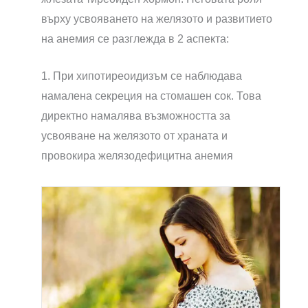
върху усвояването на желязото и развитието
на анемия се разглежда в 2 аспекта:
1. При хипотиреоидизъм се наблюдава
намалена секреция на стомашен сок. Това
директно намалява възможността за
усвояване на желязото от храната и
провокира желязодефицитна анемия