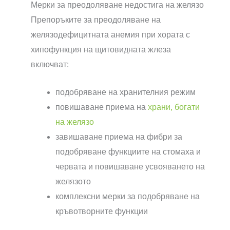
Мерки за преодоляване недостига на желязо
Препоръките за преодоляване на
желязодефицитната анемия при хората с
хипофункция на щитовидната жлеза
включват:
подобряване на хранителния режим
повишаване приема на
храни, богати
на желязо
завишаване приема на фибри за
подобряване функциите на стомаха и
червата и повишаване усвояването на
желязото
комплексни мерки за подобряване на
кръвотворните функции