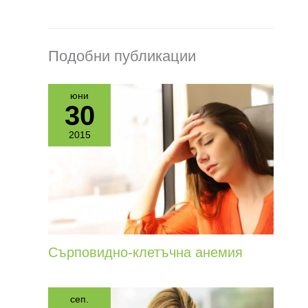
Подобни публикации
юни
30
2015
Сърповидно-клетъчна анемия
сеп.