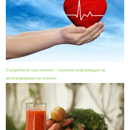
Сърцебиене при анемия – полезна информация за
желязодефицитна анемия