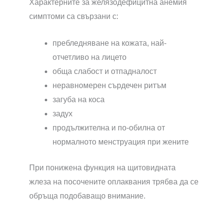
Характерните за желязодефицитна анемия
симптоми са свързани с:
пребледняване на кожата, най-
отчетливо на лицето
обща слабост и отпадналост
неравномерен сърдечен ритъм
загуба на коса
задух
продължителна и по-обилна от
нормалното менструация при жените
При понижена функция на щитовидната
жлеза на посочените оплаквания трябва да се
обръща подобаващо внимание.