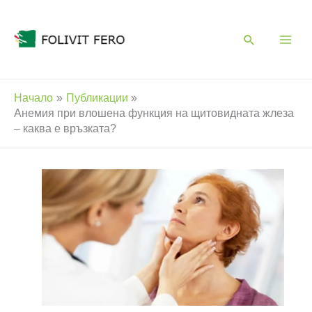
Skip
to
content
Начало
Публикации
Анемия при влошена функция на щитовидната жлеза
– каква е връзката?