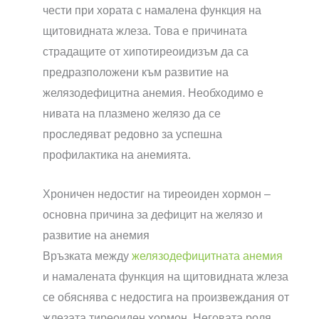
чести при хората с намалена функция на
щитовидната жлеза. Това е причината
страдащите от хипотиреоидизъм да са
предразположени към развитие на
желязодефицитна анемия. Необходимо е
нивата на плазмено желязо да се
проследяват редовно за успешна
профилактика на анемията.
Хроничен недостиг на тиреоиден хормон –
основна причина за дефицит на желязо и
развитие на анемия
Връзката между
желязодефицитната анемия
и намалената функция на щитовидната жлеза
се обяснява с недостига на произвеждания от
жлезата тиреоиден хормон. Неговата роля