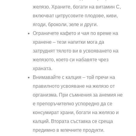
желязо. Храните, богати на витамин С,
включват цитрусовите плодове, киви,
ягоди, броколи, зеле и други.
Ограничете кафето и чая по време на
хранене – тези напитки мога да
затруднят тялото ви в усвояването на
желязото, което си набавяте чрез
храната.
Внимавайте с калция – той пречи на
правилното усвояване на желязо от
организма. При съмнения за анемия не
е препоръчително успоредно да се
консумират храни, богати на желязо и
калций. Втората съставка се среща
предимно в млечните продукти.