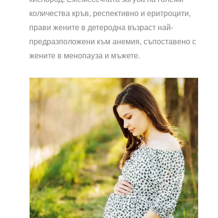
количества кръв, респективно и еритроцити,
прави жените в детеродна възраст най-
предразположени към анемия, съпоставено с
жените в менопауза и мъжете.