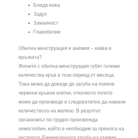
Бледа кожа
Задух
Замаяност
Главоболие
Обилна менструация и анемия – каква е
връзката?
Жените с обилна менструация губят големи
количества кръв в този период от месеца.
Това може да доведе до загуба на повече
червени кръвни клетки, отколкото тялото
може да произведе и следователно да намали
количеството на желязо. В резултат
организмът по-трудно произвежда
хемоглобин, който е необходим за преноса на
кислород. Ежемесечната загуба на големи