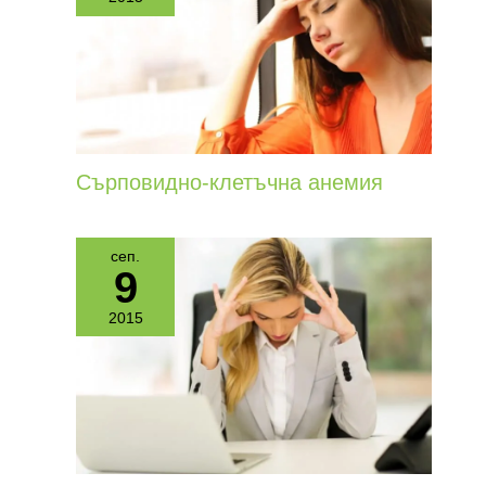
Сърповидно-клетъчна анемия
сеп.
9
2015