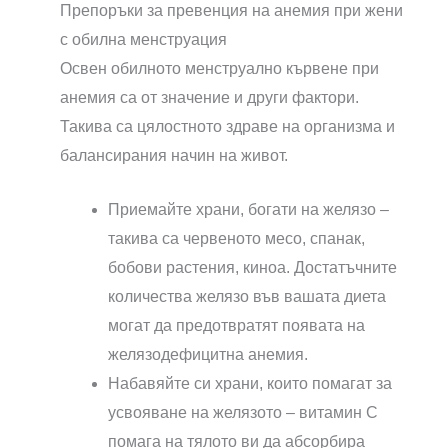
Препоръки за превенция на анемия при жени
с обилна менструация
Освен обилното менструално кървене при
анемия са от значение и други фактори.
Такива са цялостното здраве на организма и
балансирания начин на живот.
Приемайте храни, богати на желязо –
такива са червеното месо, спанак,
бобови растения, киноа. Достатъчните
количества желязо във вашата диета
могат да предотвратят появата на
желязодефицитна анемия.
Набавяйте си храни, които помагат за
усвояване на желязото – витамин С
помага на тялото ви да абсорбира