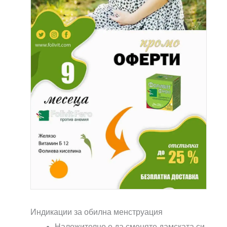
Индикации за обилна менструация
Наложително е да сменяте дамската си