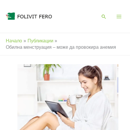
Skip
to
content
Начало
Публикации
Обилна менструация – може да провокира анемия