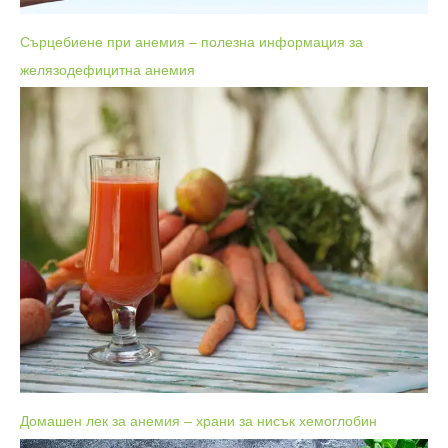
Сърцебиене при анемия – полезна информация за
желязодефицитна анемия
Домашен лек за анемия – храни за нисък хемоглобин