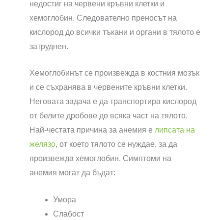
недостиг на червени кръвни клетки и
хемоглобин. Следователно преносът на
кислород до всички тъкани и органи в тялото е
затруднен.
Хемоглобинът се произвежда в костния мозък
и се съхранява в червените кръвни клетки.
Неговата задача е да транспортира кислород
от белите дробове до всяка част на тялото.
Най-честата причина за анемия е
липсата на
желязо
, от което тялото се нуждае, за да
произвежда хемоглобин. Симптоми на
анемия могат да бъдат:
Умора
Слабост