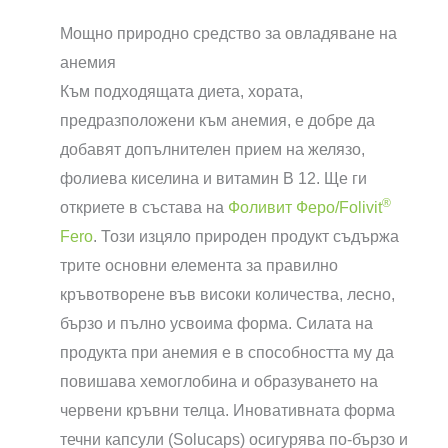
Мощно природно средство за овладяване на
анемия
Към подходящата диета, хората,
предразположени към анемия, е добре да
добавят допълнителен прием на желязо,
фолиева киселина и витамин В 12. Ще ги
®
откриете в състава на
Фоливит Феро/Folivit
Fero
. Този изцяло природен продукт съдържа
трите основни елемента за правилно
кръвотворене във високи количества, лесно,
бързо и пълно усвоима форма. Силата на
продукта при анемия е в способността му да
повишава хемоглобина и образуването на
червени кръвни телца. Иновативната форма
течни капсули (Solucaps) осигурява по-бързо и