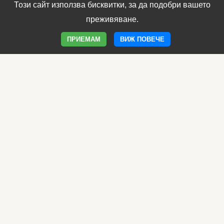
Електронен магазин
Този сайт използва бисквитки, за да подобри вашето
Клиника Борола
преживяване.
Уеб сайт на Борола
ПРИЕМАМ
ВИЖ ПОВЕЧЕ
Програма Имунитет
Фамилия Имунобор
Овладей менопаузата
Продукти за отслабване
Фоливит Феро е хематологично средство против
анемия, което оказва благоприятен ефект върху
кръвообразуването (хемопоезата).