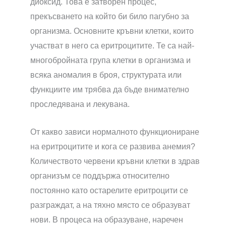
диоксид. Това е затворен процес,
прекъсването на който би било пагубно за
организма. Основните кръвни клетки, които
участват в него са еритроцитите. Те са най-
многобройната група клетки в организма и
всяка аномалия в броя, структурата или
функциите им трябва да бъде внимателно
проследявана и лекувана.
От какво зависи нормалното функциониране
на еритроцитите и кога се развива анемия?
Количеството червени кръвни клетки в здрав
организъм се поддържа относително
постоянно като остарелите еритроцити се
разграждат, а на тяхно място се образуват
нови. В процеса на образуване, наречен