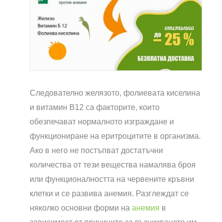
Следователно желязото, фолиевата киселина
и витамин B12 са факторите, които
обезпечават нормалното изграждане и
функциониране на еритроцитите в организма.
Ако в него не постъпват достатъчни
количества от тези вещества намалява броя
или функционалността на червените кръвни
клетки и се развива анемия. Разглеждат се
няколко основни форми на
анемия
в