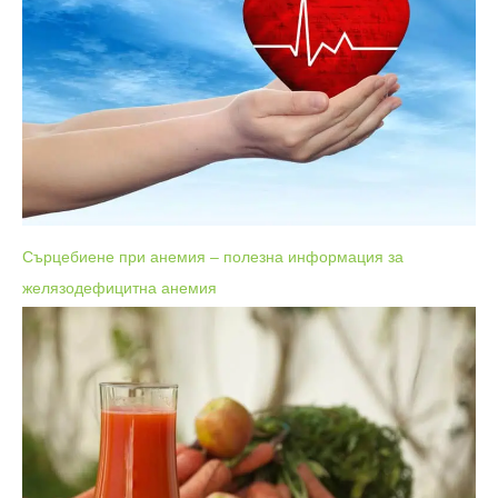
Сърцебиене при анемия – полезна информация за
желязодефицитна анемия