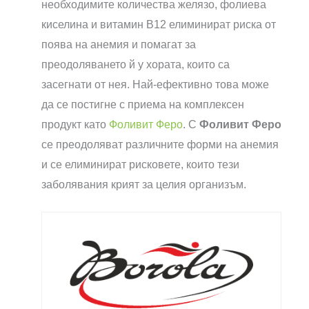
необходимите количества желязо, фолиева
киселина и витамин В12 елиминират риска от
поява на анемия и помагат за
преодоляването й у хората, които са
засегнати от нея. Най-ефективно това може
да се постигне с приема на комплексен
продукт като
Фоливит Феро
. С
Фоливит Феро
се преодоляват различните форми на анемия
и се елиминират рисковете, които тези
заболявания крият за целия организъм.