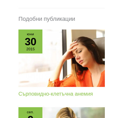
Подобни публикации
юни
30
2015
Сърповидно-клетъчна анемия
сеп.