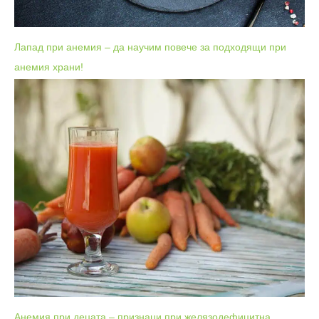
Лапад при анемия – да научим повече за подходящи при
анемия храни!
Анемия при децата – признаци при желязодефицитна