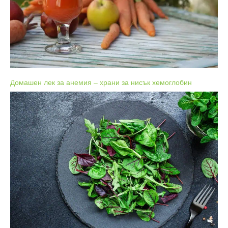
Домашен лек за анемия – храни за нисък хемоглобин