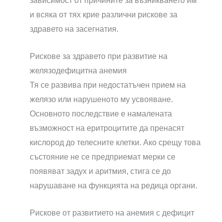
зависимост от причините за възникването им
и всяка от тях крие различни рискове за
здравето на засегнатия.
Рискове за здравето при развитие на
желязодефицитна анемия
Тя се развива при недостатъчен прием на
желязо или нарушеното му усвояване.
Основното последствие е намалената
възможност на еритроцитите да пренасят
кислород до телесните клетки. Ако срещу това
състояние не се предприемат мерки се
появяват задух и аритмия, стига се до
нарушаване на функцията на редица органи.
Рискове от развитието на анемия с дефицит