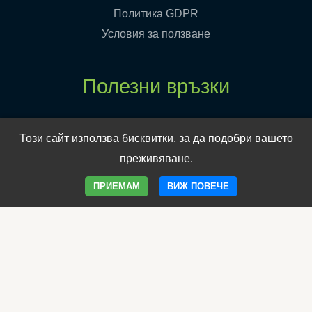
Политика GDPR
Условия за ползване
Полезни връзки
Електронен магазин
Този сайт използва бисквитки, за да подобри вашето
Клиника Борола
преживяване.
Уеб сайт на Борола
ПРИЕМАМ
ВИЖ ПОВЕЧЕ
Програма Имунитет
Фамилия Имунобор
Овладей менопаузата
Продукти за отслабване