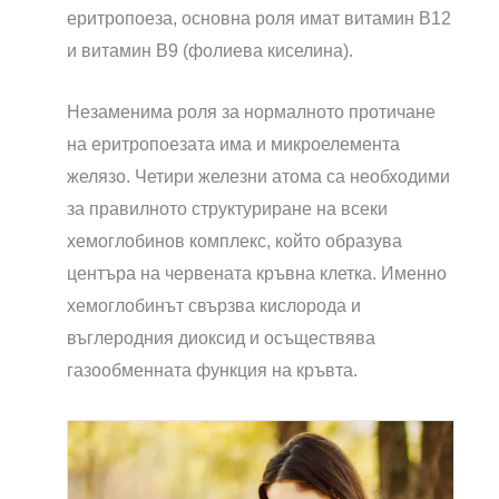
еритропоеза, основна роля имат витамин B12
и витамин B9 (фолиева киселина).
Незаменима роля за нормалното протичане
на еритропоезата има и микроелемента
желязо. Четири железни атома са необходими
за правилното структуриране на всеки
хемоглобинов комплекс, който образува
центъра на червената кръвна клетка. Именно
хемоглобинът свързва кислорода и
въглеродния диоксид и осъществява
газообменната функция на кръвта.