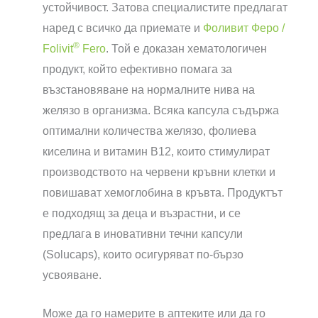
устойчивост. Затова специалистите предлагат
наред с всичко да приемате и
Фоливит Феро /
®
Folivit
Fero
. Той е доказан хематологичен
продукт, който ефективно помага за
възстановяване на нормалните нива на
желязо в организма. Всяка капсула съдържа
оптимални количества желязо, фолиева
киселина и витамин B12, които стимулират
производството на червени кръвни клетки и
повишават хемоглобина в кръвта. Продуктът
е подходящ за деца и възрастни, и се
предлага в иновативни течни капсули
(Solucaps), които осигуряват по-бързо
усвояване.
Може да го намерите в аптеките или да го