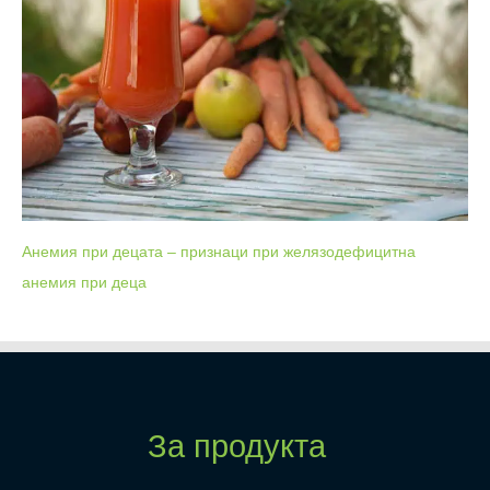
Анемия при децата – признаци при желязодефицитна
анемия при деца
За продукта