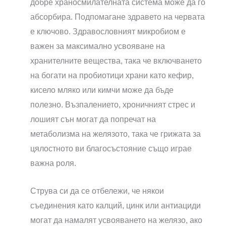
добре храносмилателната система може да го
абсорбира. Подпомагане здравето на червата
е ключово. Здравословният микробиом е
важен за максимално усвояване на
хранителните вещества, така че включването
на богати на пробиотици храни като кефир,
кисело мляко или кимчи може да бъде
полезно. Възпалението, хроничният стрес и
лошият сън могат да попречат на
метаболизма на желязото, така че грижата за
цялостното ви благосъстояние също играе
важна роля.
Струва си да се отбележи, че някои
съединения като калций, цинк или антиациди
могат да намалят усвояването на желязо, ако