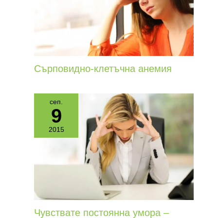
Сърповидно-клетъчна анемия
сеп.
9
2015
Чувствате постоянна умора –