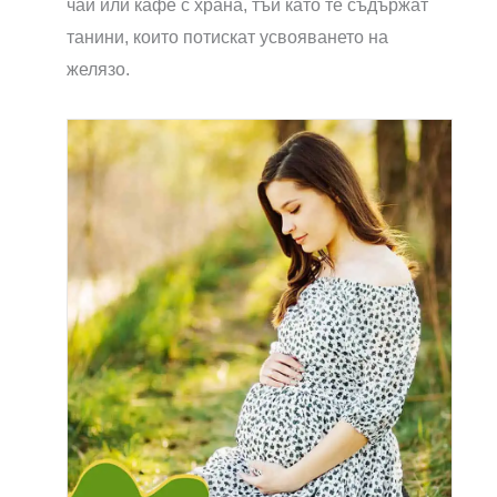
чай или кафе с храна, тъй като те съдържат
танини, които потискат усвояването на
желязо.