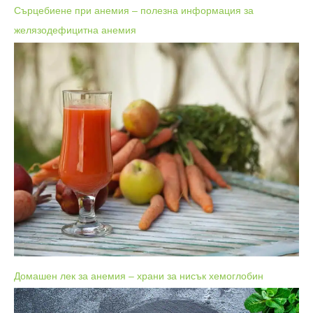
Сърцебиене при анемия – полезна информация за
желязодефицитна анемия
Домашен лек за анемия – храни за нисък хемоглобин