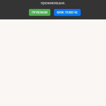
Клиника Борола
преживяване.
Уеб сайт на Борола
ПРИЕМАМ
ВИЖ ПОВЕЧЕ
Програма Имунитет
Фамилия Имунобор
Овладей менопаузата
Продукти за отслабване
Фоливит Феро е хематологично средство против
анемия, което оказва благоприятен ефект върху
кръвообразуването (хемопоезата).