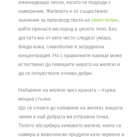
изненадващо лесно, когато се подходи с
намерение. Желязото е от съществено
значение за производството на
хемоглобин
,
който пренася кислород в цялото тяло. Без
достатъчно от него често следват умора,
бледа кожа, главоболие и затруднена
концентрация. Но с правилните навици може
естествено да повишите нивата на желязо и
да се почувствате отново добре.
Набавяне на желязо чрез храната – първа
мощна стъпка
Що се отнася до набавяне на желязо, вашата
чиния е най-добрата ви отправна точка.
Тялото абсорбира хемовото желязо, което се
намира в животински продукти като червено и