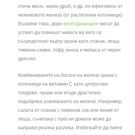
птиче месо, черен дроб, и др. по-ефективно от
нехемовото желязо (от растителни източници).
Въпреки това, дори
вегетарианците
могат да
успеят да повишат нивата му като се
съсредоточат върху храни като спанак, леща,
тиквени семки, тофу, киноа и меласа от черен
дресинг.
Комбинирането на богати на желязо храни с
източници на витамин С като цитрусови
плодове, чушки или ягоди драстично
подобрява усвояването на желязо. Например,
салата от спанак с лимонов сок или яхния от
леща, съчетана с пресни домати може да
направи реална разлика. Избягвайте да пиете