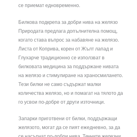
се приемат едновременно.
Билкова подкрепа за добри нива на желязо
Природата предлага допълнителна помощ,
когато става въпрос за набавяне на желязо.
Листа от Коприва, корен от Жълт лапад и
Глухарче традиционно се използват в
билковата медицина за поддържане нивата
на желязо и стимулиране на храносмилането.
Тези билки не само съдържат малки
количества желязо, но и помагат на тялото да
го усвои по-добре от други източници.
Запарки приготвени от билки, поддържащи
желязото, могат да се пият ежедневно, за да
се насърчат по-добри нива. Течните железни