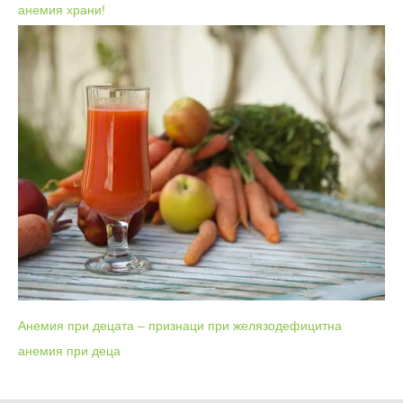
анемия храни!
Анемия при децата – признаци при желязодефицитна
анемия при деца