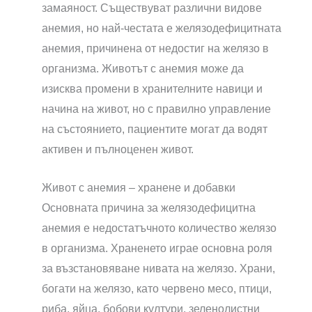
замаяност. Съществуват различни видове
анемия, но най-честата е желязодефицитната
анемия, причинена от недостиг на желязо в
организма. Животът с анемия може да
изисква промени в хранителните навици и
начина на живот, но с правилно управление
на състоянието, пациентите могат да водят
активен и пълноценен живот.
Живот с анемия – хранене и добавки
Основната причина за желязодефицитна
анемия е недостатъчното количество желязо
в организма. Храненето играе основна роля
за възстановяване нивата на желязо. Храни,
богати на желязо, като червено месо, птици,
риба, яйца, бобови култури, зеленолистни