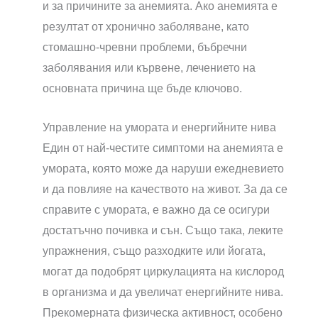
и за причините за анемията. Ако анемията е
резултат от хронично заболяване, като
стомашно-чревни проблеми, бъбречни
заболявания или кървене, лечението на
основната причина ще бъде ключово.
Управление на умората и енергийните нива
Един от най-честите симптоми на анемията е
умората, която може да наруши ежедневието
и да повлияе на качеството на живот. За да се
справите с умората, е важно да се осигури
достатъчно почивка и сън. Също така, леките
упражнения, също разходките или йогата,
могат да подобрят циркулацията на кислород
в организма и да увеличат енергийните нива.
Прекомерната физическа активност, особено