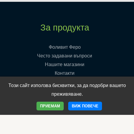
За продукта
Фоливит Феро
Често задавани въпроси
Нашите магазини
Контакти
Вашето мнение е важно за нас
Този сайт използва бисквитки, за да подобри вашето
Поверителност
преживяване.
ПРИЕМАМ
ВИЖ ПОВЕЧЕ
Политика GDPR
Условия за ползване