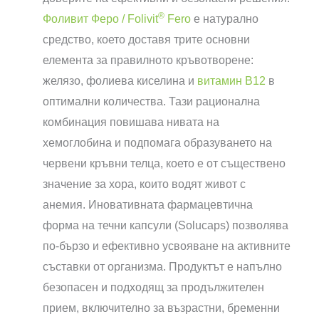
®
Фоливит Феро / Folivit
Fero
е натурално
средство, което доставя трите основни
елемента за правилното кръвотворене:
желязо, фолиева киселина и
витамин В12
в
оптимални количества. Тази рационална
комбинация повишава нивата на
хемоглобина и подпомага образуването на
червени кръвни телца, което е от съществено
значение за хора, които водят живот с
анемия. Иновативната фармацевтична
форма на течни капсули (Solucaps) позволява
по-бързо и ефективно усвояване на активните
съставки от организма. Продуктът е напълно
безопасен и подходящ за продължителен
прием, включително за възрастни, бременни