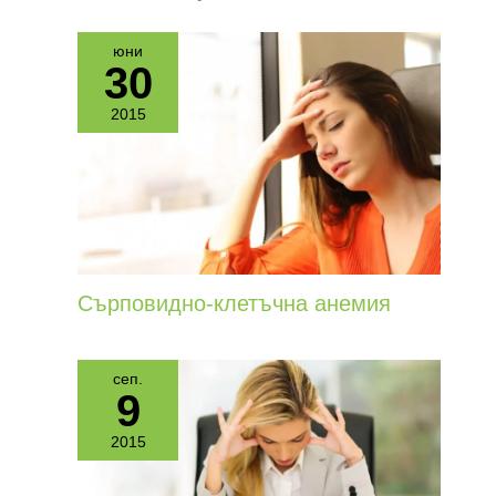
юни
30
2015
Сърповидно-клетъчна анемия
сеп.
9
2015