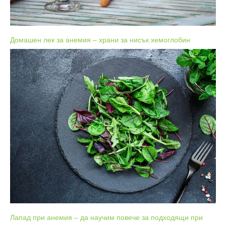
Домашен лек за анемия – храни за нисък хемоглобин
Лапад при анемия – да научим повече за подходящи при